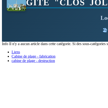
GITE "CLOS JO
Lo
🏖
Info
Il n'y a aucun article dans cette catégorie. Si des sous-catégories s
Liens
Cabine de plage - fabrication
cabine de plage - destruction