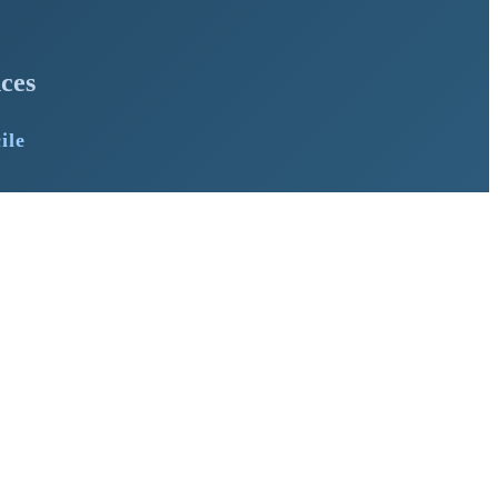
ces
ile